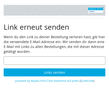
Zum
Jugend
Haupt-
Inhalt
hackt
springen
Link erneut senden
Lab
Berlin
Wenn du den Link zu deiner Bestellung verloren hast, gib hier
die verwendete E-Mail-Adresse ein. Wir senden dir dann eine
E-Mail mit Links zu allen Bestellungen, die mit dieser Adresse
getätigt wurden.
E-
Mail
Links senden
powered by Alpaka Infra Crew
basierend auf pretix
(
Quellcode
)