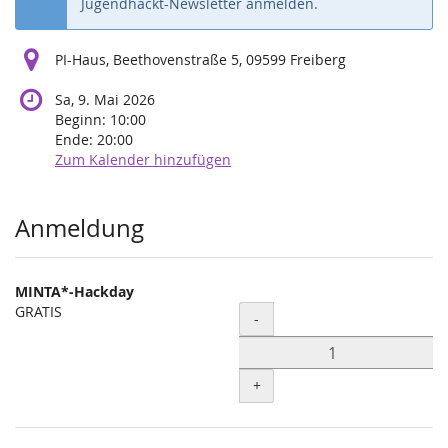
Jugendhackt-Newsletter anmelden.
PI-Haus, Beethovenstraße 5, 09599 Freiberg
Sa, 9. Mai 2026
Beginn:
10:00
Ende:
20:00
Zum Kalender hinzufügen
Produkte
Anmeldung
MINTA*-Hackday
GRATIS
Menge
-
+